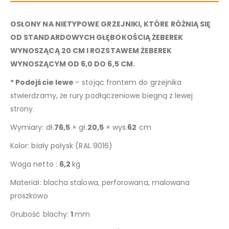
OSŁONY NA NIETYPOWE GRZEJNIKI, KTÓRE RÓŻNIĄ SIĘ
OD STANDARDOWYCH GŁĘBOKOŚCIĄ ŻEBEREK
WYNOSZĄCĄ 20 CM I ROZSTAWEM ŻEBEREK
WYNOSZĄCYM OD 6,0 DO 6,5 CM.
* Podejście lewe
– stojąc frontem do grzejnika
stwierdzamy, że rury podłączeniowe biegną z lewej
strony.
Wymiary: dł.
76,5
× gł.
20,5
× wys.
62
cm
Kolor: biały połysk (RAL 9016)
Waga netto :
6,2
kg
Materiał: blacha stalowa, perforowana, malowana
proszkowo
Grubość blachy:
1
mm