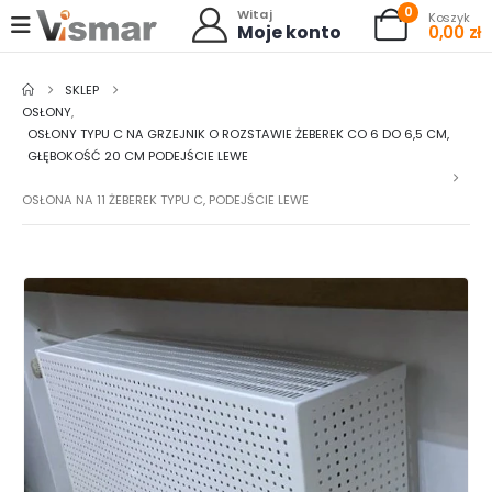
0
Witaj
Koszyk
Moje konto
0,00
zł
SKLEP
OSŁONY
,
OSŁONY TYPU C NA GRZEJNIK O ROZSTAWIE ŻEBEREK CO 6 DO 6,5 CM,
GŁĘBOKOŚĆ 20 CM PODEJŚCIE LEWE
OSŁONA NA 11 ŻEBEREK TYPU C, PODEJŚCIE LEWE