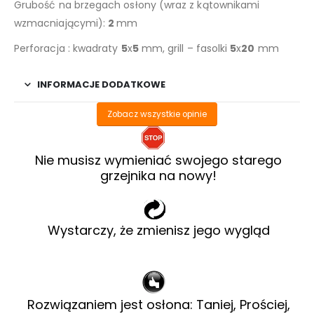
Grubość na brzegach osłony (wraz z kątownikami
wzmacniającymi):
2
mm
Perforacja : kwadraty
5
x
5
mm, grill – fasolki
5
x
20
mm
INFORMACJE DODATKOWE
Zobacz wszystkie opinie
Nie musisz wymieniać swojego starego
grzejnika na nowy!
Wystarczy, że zmienisz jego wygląd
Rozwiązaniem jest osłona: Taniej, Prościej,