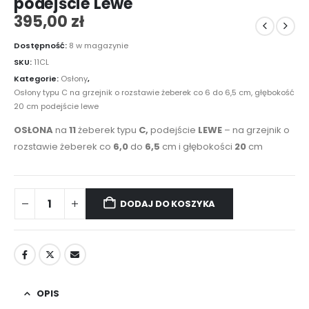
podejście Lewe
395,00
zł
Dostępność:
8 w magazynie
SKU:
11CL
Kategorie:
Osłony
,
Osłony typu C na grzejnik o rozstawie żeberek co 6 do 6,5 cm, głębokość
20 cm podejście lewe
OSŁONA
na
11
żeberek typu
C,
podejście
LEWE
– na grzejnik o
rozstawie żeberek co
6,0
do
6,5
cm i głębokości
20
cm
DODAJ DO KOSZYKA
OPIS