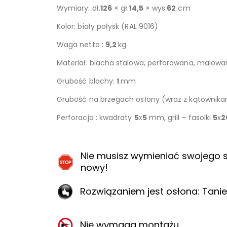
Wymiary: dł.
126
× gł.
14,5
× wys.
62
cm
Kolor: biały połysk (RAL 9016)
Waga netto :
9,2
kg
Materiał: blacha stalowa, perforowana, malow
Grubość blachy:
1
mm
Grubość na brzegach osłony (wraz z kątownik
Perforacja : kwadraty
5
x
5
mm, grill – fasolki
5
x
2
Nie musisz wymieniać swojego s
nowy!
Rozwiązaniem jest osłona: Taniej,
Nie wymaga montażu