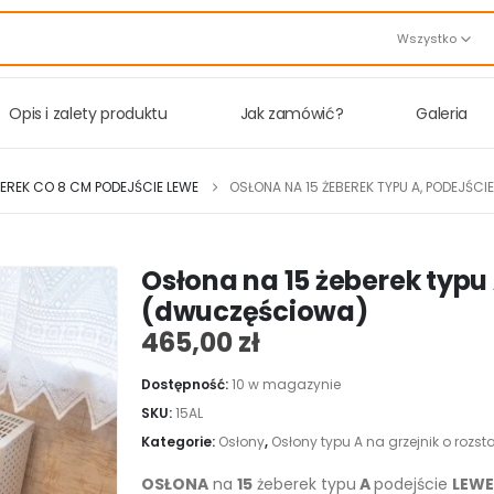
Wszystko
Opis i zalety produktu
Jak zamówić?
Galeria
BEREK CO 8 CM PODEJŚCIE LEWE
OSŁONA NA 15 ŻEBEREK TYPU A, PODEJŚC
Osłona na 15 żeberek typu
(dwuczęściowa)
465,00
zł
Dostępność:
10 w magazynie
SKU:
15AL
Kategorie:
Osłony
,
Osłony typu A na grzejnik o rozs
OSŁONA
na
15
żeberek typu
A
podejście
LEW