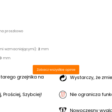
ana proszkowo
ami wzmacniającymi):
2
mm
0
mm
Zobacz wszystkie opinie
tarego grzejnika na
Wystarczy, że zmi
 Prościej, Szybciej!
Nie ogranicza funk
Nowoczesny wygląd