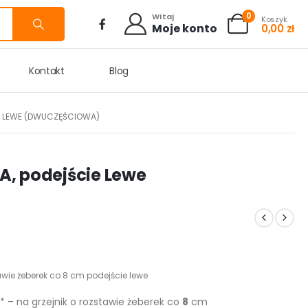
0
Witaj
Koszyk
Moje konto
0,00
zł
Kontakt
Blog
IE LEWE (DWUCZĘŚCIOWA)
 A, podejście Lewe
tawie żeberek co 8 cm podejście lewe
E
* – na grzejnik o rozstawie żeberek co
8
cm