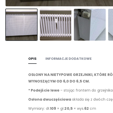
OPIS
INFORMACJE DODATKOWE
OSŁONY NA NIETYPOWE GRZEJNIKI, KTÓRE R
WYNOSZĄCYM OD 6,0 DO 6,5 CM.
* Podejście lewe
– stojąc frontem do grzejnika
Osłona dwuczęściowa
składa się z dwóch częś
Wymiary: dł.
109
× gł.
20,5
× wys.
62
cm