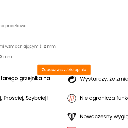
ana proszkowo
ami wzmacniającymi):
2
mm
0
mm
Zobacz wszystkie opinie
tarego grzejnika na
Wystarczy, że zmi
 Prościej, Szybciej!
Nie ogranicza funk
Nowoczesny wygląd