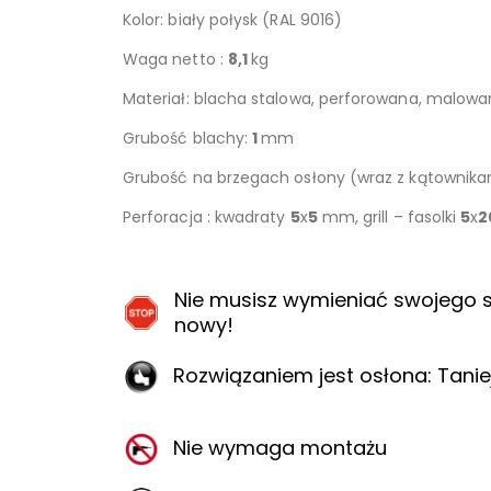
Kolor: biały połysk (RAL 9016)
Waga netto :
8,1
kg
Materiał: blacha stalowa, perforowana, malow
Grubość blachy:
1
mm
Grubość na brzegach osłony (wraz z kątownik
Perforacja : kwadraty
5
x
5
mm, grill – fasolki
5
x
2
Nie musisz wymieniać swojego s
nowy!
Rozwiązaniem jest osłona: Taniej,
Nie wymaga montażu