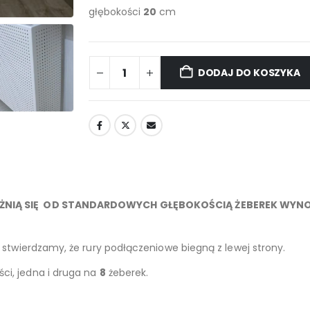
głębokości
20
cm
DODAJ DO KOSZYKA
ÓŻNIĄ SIĘ OD STANDARDOWYCH GŁĘBOKOŚCIĄ ŻEBEREK WYNO
 stwierdzamy, że rury podłączeniowe biegną z lewej strony.
ci, jedna i druga na
8
żeberek.