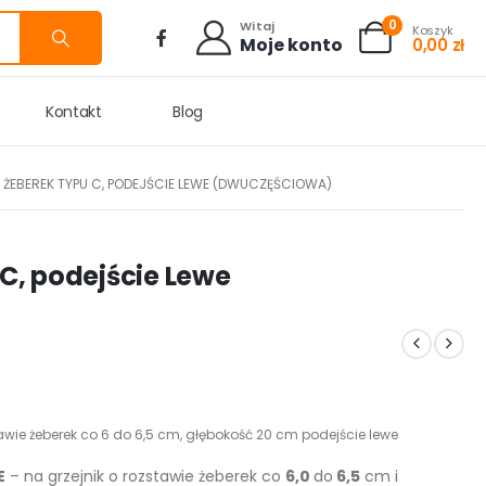
0
Witaj
Koszyk
Moje konto
0,00
zł
Kontakt
Blog
 ŻEBEREK TYPU C, PODEJŚCIE LEWE (DWUCZĘŚCIOWA)
 C, podejście Lewe
tawie żeberek co 6 do 6,5 cm, głębokość 20 cm podejście lewe
E
– na grzejnik o rozstawie żeberek co
6,0
do
6,5
cm i