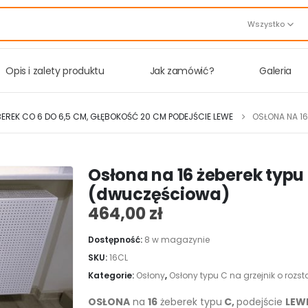
Wszystko
Opis i zalety produktu
Jak zamówić?
Galeria
BEREK CO 6 DO 6,5 CM, GŁĘBOKOŚĆ 20 CM PODEJŚCIE LEWE
OSŁONA NA 16
Osłona na 16 żeberek typu
(dwuczęściowa)
464,00
zł
Dostępność:
8 w magazynie
SKU:
16CL
Kategorie:
Osłony
,
Osłony typu C na grzejnik o rozs
OSŁONA
na
16
żeberek typu
C,
podejście
LEW