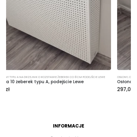
OSŁONY
,
OSŁONY TYPU A NA GRZEJNIK O ROZSTAWIE ŻEBEREK CO 8 CM PODEJŚCIE LEWE
Osłona na 4 żeberka typu A, podejście Lewe
297,00
zł
INFORMACJE