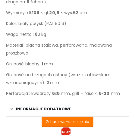
druga na
8
żeberek.
Wymiary: dł.
109
× gł.
20,5
× wys.
62
cm
Kolor: biały połysk (RAL 9016)
Waga netto :
8,1
kg
Materiał: blacha stalowa, perforowana, malowana
proszkowo
Grubość blachy:
1
mm
Grubość na brzegach osłony (wraz z kątownikami
wzmacniającymi):
2
mm
Perforacja : kwadraty
5
x
5
mm, grill – fasolki
5
x
20
mm
INFORMACJE DODATKOWE
Zobacz wszystkie opinie