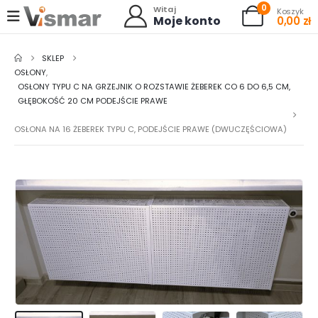
0
Witaj
Koszyk
Moje konto
0,00
zł
SKLEP
OSŁONY
,
OSŁONY TYPU C NA GRZEJNIK O ROZSTAWIE ŻEBEREK CO 6 DO 6,5 CM,
GŁĘBOKOŚĆ 20 CM PODEJŚCIE PRAWE
OSŁONA NA 16 ŻEBEREK TYPU C, PODEJŚCIE PRAWE (DWUCZĘŚCIOWA)