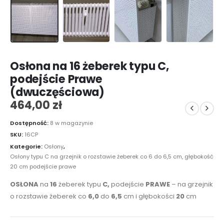
Osłona na 16 żeberek typu C,
podejście Prawe
(dwuczęściowa)
464,00
zł
Dostępność:
8 w magazynie
SKU:
16CP
Kategorie:
Osłony
,
Osłony typu C na grzejnik o rozstawie żeberek co 6 do 6,5 cm, głębokość
20 cm podejście prawe
OSŁONA
na
16
żeberek typu
C,
podejście
PRAWE
– na grzejnik
o rozstawie żeberek co
6,0
do
6,5
cm i głębokości
20
cm