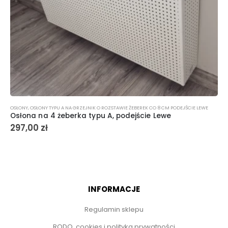
OSŁONY
,
OSŁONY TYPU A NA GRZEJNIK O ROZSTAWIE ŻEBEREK CO 8 CM PODEJŚCIE LEWE
Osłona na 4 żeberka typu A, podejście Lewe
297,00
zł
INFORMACJE
Regulamin sklepu
RODO, cookies i polityka prywatności