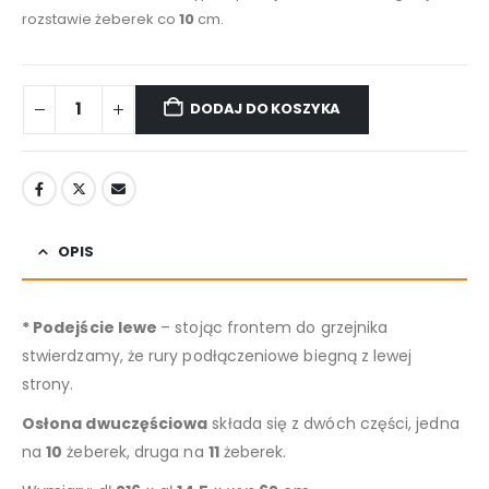
rozstawie żeberek co
10
cm.
DODAJ DO KOSZYKA
OPIS
* Podejście lewe
– stojąc frontem do grzejnika
stwierdzamy, że rury podłączeniowe biegną z lewej
strony.
Osłona dwuczęściowa
składa się z dwóch części, jedna
na
10
żeberek, druga na
11
żeberek.