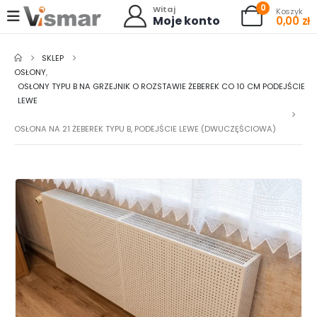
0
Witaj
Koszyk
Moje konto
0,00
zł
SKLEP
OSŁONY
,
OSŁONY TYPU B NA GRZEJNIK O ROZSTAWIE ŻEBEREK CO 10 CM PODEJŚCIE
LEWE
OSŁONA NA 21 ŻEBEREK TYPU B, PODEJŚCIE LEWE (DWUCZĘŚCIOWA)