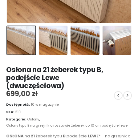
Osłona na 21 żeberek typu B,
podejście Lewe
(dwuczęściowa)
699,00
zł
Dostępność:
10 w magazynie
SKU:
21BL
Kategorie:
Osłony
,
Osłony typu B na grzejnik o rozstawie żeberek co 10 cm podejście lewe
OSŁONA
na
21
żeberek typu
B
podejście
LEWE
* – na grzejnik o