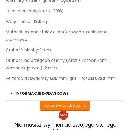
Wymiary: dł.
216
× gł.
14,5
× wys.
62
cm
Kolor: biały połysk (RAL 9016)
Waga netto :
13,6
kg
Materiał: blacha stalowa, perforowana, malowana
proszkowo
Grubość blachy:
1
mm
Grubość na brzegach osłony (wraz z kątownikami
wzmacniającymi):
2
mm
Perforacja : kwadraty
5
x
5
mm, grill – fasolki
5
x
20
mm
INFORMACJE DODATKOWE
Zobacz wszystkie opinie
Nie musisz wymieniać swojego starego