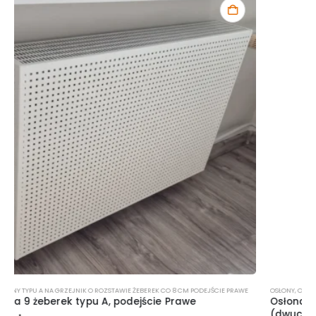
OSŁONY
,
OSŁONY TYPU A NA GRZEJNIK O ROZSTAWIE ŻEBEREK CO 8 CM PODEJŚCIE LEWE
Osłona na 19 żeberek typu A, podejście Lewe
(dwuczęściowa)