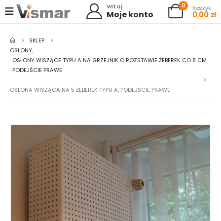
0
Witaj
Koszyk
Moje konto
0,00
zł
SKLEP
OSŁONY
,
OSŁONY WISZĄCE TYPU A NA GRZEJNIK O ROZSTAWIE ŻEBEREK CO 8 CM
PODEJŚCIE PRAWE
OSŁONA WISZĄCA NA 5 ŻEBEREK TYPU A, PODEJŚCIE PRAWE