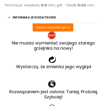
Perforacja : kwadraty
5
x
5
mm, grill – fasolki
5
x
20
mm
INFORMACJE DODATKOWE
Zobacz wszystkie opinie
Nie musisz wymieniać swojego starego
grzejnika na nowy!
Wystarczy, że zmienisz jego wygląd
Rozwiązaniem jest osłona: Taniej, Prościej,
Szybciej!