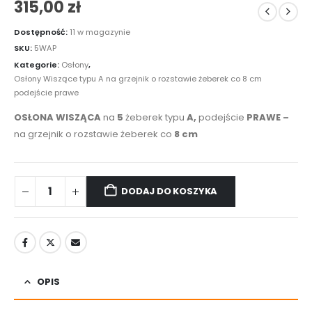
315,00
zł
Dostępność:
11 w magazynie
SKU:
5WAP
Kategorie:
Osłony
,
Osłony Wiszące typu A na grzejnik o rozstawie żeberek co 8 cm
podejście prawe
OSŁONA WISZĄCA
na
5
żeberek typu
A,
podejście
PRAWE –
na grzejnik o rozstawie żeberek co
8 cm
DODAJ DO KOSZYKA
OPIS