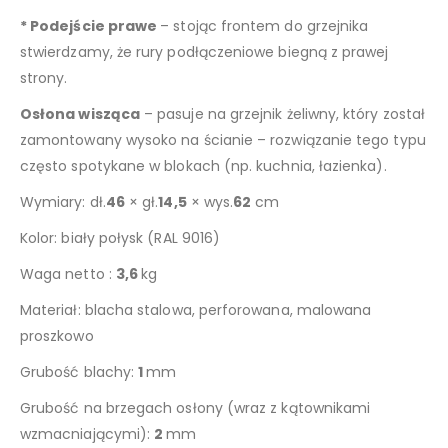
* Podejście prawe
– stojąc frontem do grzejnika
stwierdzamy, że rury podłączeniowe biegną z prawej
strony.
Osłona wisząca
– pasuje na grzejnik żeliwny, który został
zamontowany wysoko na ścianie – rozwiązanie tego typu
często spotykane w blokach (np. kuchnia, łazienka).
Wymiary: dł.
46
× gł.
14,5
× wys.
62
cm
Kolor: biały połysk (RAL 9016)
Waga netto :
3,6
kg
Materiał: blacha stalowa, perforowana, malowana
proszkowo
Grubość blachy:
1
mm
Grubość na brzegach osłony (wraz z kątownikami
wzmacniającymi):
2
mm