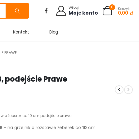
0
Witaj
Koszyk
Moje konto
0,00
zł
Kontakt
Blog
CIE PRAWE
B, podejście Prawe
tawie żeberek co 10 cm podejście prawe
E
– na grzejnik o rozstawie żeberek co
10
cm