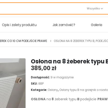
Wszystko
Opis i zalety produktu
Jak zamówić?
Galeria
BEREK CO 10 CM PODEJŚCIE PRAWE
OSŁONA NA 8 ŻEBEREK TYPU B, PODEJŚ
Osłona na 8 żeberek typu 
385,00
zł
Dostępność:
9 w magazynie
SKU:
8BP
Kategorie:
Osłony
,
Osłony typu B na grzejnik o rozs
OSŁONA
na
8
żeberek typu
B
podejście
PRAW