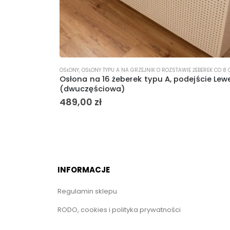
8 CM PODEJŚCIE LEWE
OSŁONY
,
OSŁONY TYPU A NA GRZEJNIK O ROZSTAWIE ŻEBEREK CO 8 CM PODEJŚCIE 
ście Lewe
Osłona na 16 żeberek typu A, podejście Lew
(dwuczęściowa)
489,00
zł
INFORMACJE
Regulamin sklepu
RODO, cookies i polityka prywatności