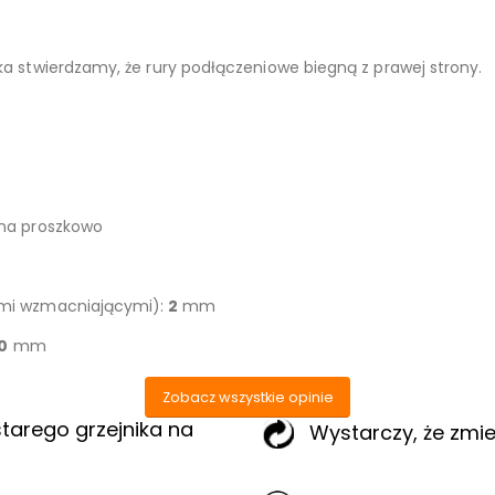
ka stwierdzamy, że rury podłączeniowe biegną z prawej strony.
ana proszkowo
ami wzmacniającymi):
2
mm
0
mm
Zobacz wszystkie opinie
tarego grzejnika na
Wystarczy, że zmi