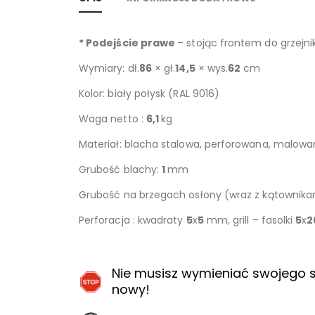
* Podejście prawe
– stojąc frontem do grzejni
Wymiary: dł.
86
× gł.
14,5
× wys.
62
cm
Kolor: biały połysk (RAL 9016)
Waga netto :
6,1
kg
Materiał: blacha stalowa, perforowana, malow
Grubość blachy:
1
mm
Grubość na brzegach osłony (wraz z kątownik
Perforacja : kwadraty
5
x
5
mm, grill – fasolki
5
x
2
Nie musisz wymieniać swojego s
nowy!