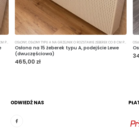
LEWE
OSŁONY
,
OSŁONY TYPU A NA GRZEJNIK O ROZSTAWIE ŻEBEREK CO 8 CM PODEJŚCIE LEWE
OSŁ
e
Osłona na 15 żeberek typu A, podejście Lewe
Osł
(dwuczęściowa)
34
465,00
zł
ODWIEDŹ NAS
PŁA