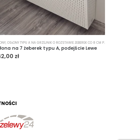
ONY
,
OSŁONY TYPU A NA GRZEJNIK O ROZSTAWIE ŻEBEREK CO 8 CM PODEJŚCIE LEWE
OSŁONY
,
OSŁONY TYP
ona na 7 żeberek typu A, podejście Lewe
Osłona na 2
(dwuczęści
2,00
zł
595,00
zł
TNOŚCI