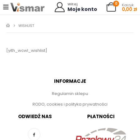
0
Witaj
Koszyk
Moje konto
0,00
zł
WISHLIST
[yith_wcwl_wishlist]
INFORMACJE
Regulamin sklepu
RODO, cookies i polityka prywatności
ODWIEDŹ NAS
PŁATNOŚCI