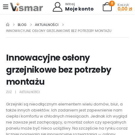
0
Witaj
Koszyk
Moje konto
0,00
zł
BLOG
AKTUALNOŚCI
INNOWACYJNE OSŁONY GRZEJNIKOWE BEZ POTRZEBY MONTAŻU
Innowacyjne osłony
grzejnikowe bez potrzeby
montażu
ZUZ
AKTUALNOŚCI
Grzejniki są nieodłącznym elementem wielu domów, biur, a
także innych obiektów. Ich zadaniem jest zapewnienie nam
ciepła i komfortu w chłodnych miesiącach. Jednak ich wygląd
nie zawsze jest zachęcający, a montaż osłon czy specjalnych
panelu może być nieco uciążliwy. Na szczęście na rynku coraz
liczniej pojawiają się innowacyjne rozwiązania — osłony