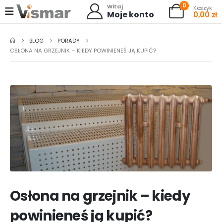
0
Witaj
Koszyk
Moje konto
0,00
zł
BLOG
PORADY
OSŁONA NA GRZEJNIK – KIEDY POWINIENEŚ JĄ KUPIĆ?
Osłona na grzejnik – kiedy
powinieneś ją kupić?